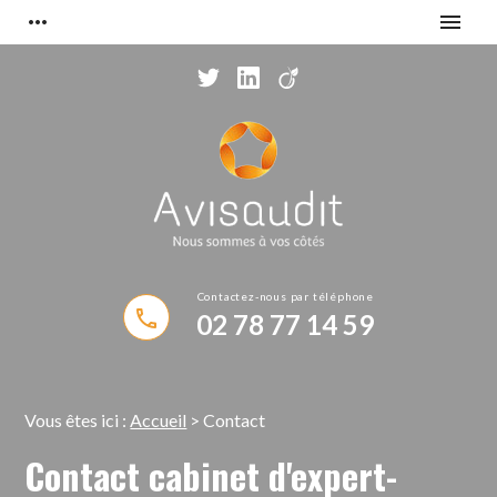
Panneau de gestion des cookies
more_horiz
menu
phone
02 78 77 14 59
Vous êtes ici :
Accueil
> Contact
Contact cabinet d'expert-