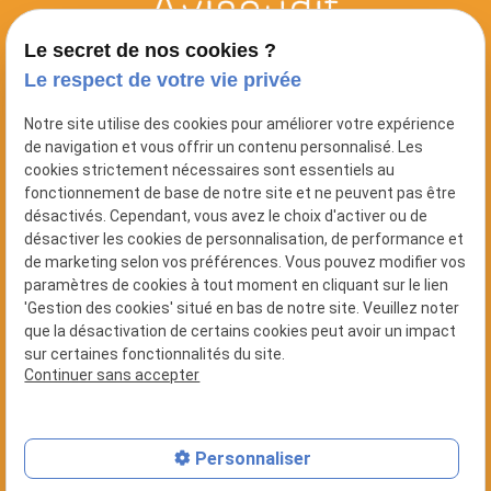
Le secret de nos cookies ?
Le respect de votre vie privée
NOUS RETROUVER
Notre site utilise des cookies pour améliorer votre expérience
10 Rue Alfred Nobel
de navigation et vous offrir un contenu personnalisé. Les
44700 ORVAULT
cookies strictement nécessaires sont essentiels au
fonctionnement de base de notre site et ne peuvent pas être
NOUS CONTACTER
désactivés. Cependant, vous avez le choix d'activer ou de
désactiver les cookies de personnalisation, de performance et
02 78 77 14 59
de marketing selon vos préférences. Vous pouvez modifier vos
paramètres de cookies à tout moment en cliquant sur le lien
NUMÉRO SIRET
'Gestion des cookies' situé en bas de notre site. Veuillez noter
53309049400030
que la désactivation de certains cookies peut avoir un impact
sur certaines fonctionnalités du site.
Continuer sans accepter
LIENS UTILES
Plan du site
Mentions légales
Personnaliser
Politique de confidentialité