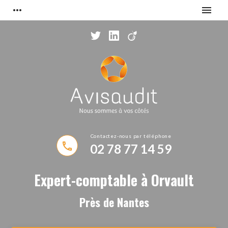
Panneau de gestion des cookies
more_horiz
menu
phone
02 78 77 14 59
Expert-comptable à Orvault
Près de Nantes