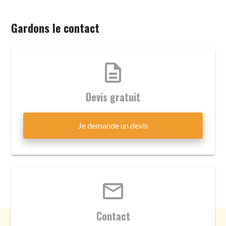
Gardons le contact
description
Devis gratuit
Je demande un devis
email
Contact