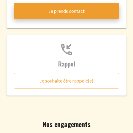
Je prends contact
phone_callback
Rappel
Je souhaite être rappelé(e)
Nos engagements